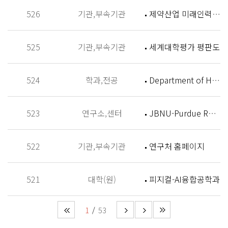
526
기관,부속기관
제약산업 미래인력 양성센터 홈페이지
525
기관,부속기관
세계대학평가 평판도
524
학과,전공
Department of History
523
연구소,센터
JBNU-Purdue Research Institute (JPRI)
522
기관,부속기관
연구처 홈페이지
521
대학(원)
피지컬-AI융합공학과
1
53