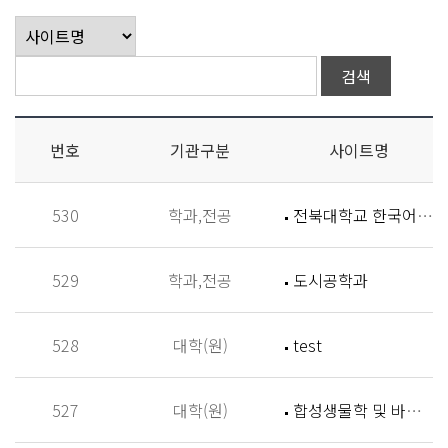
번호
기관구분
사이트명
530
학과,전공
전북대학교 한국어학과
529
학과,전공
도시공학과
528
대학(원)
test
527
대학(원)
합성생물학 및 바이오신소재개발 연구실 (Synthetic Biology and Biomaterials Lab,SBBL)